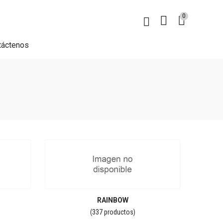
0
táctenos
RAINBOW
(337 productos)