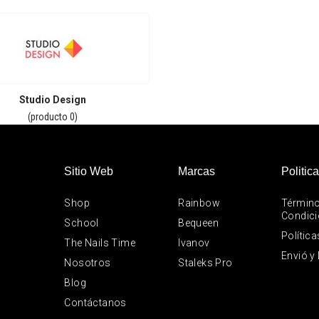
Studio Design
(producto 0)
Sitio Web
Marcas
Politic
Shop
Rainbow
Término
Condic
School
Bequeen
Política
The Nails Time
Ivanov
Envió y
Nosotros
Staleks Pro
Blog
Contáctanos