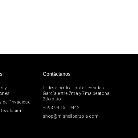
as
Contáctanos
s y
Urdesa central, calle Leonidas
iones
García entre 7ma y 7ma peatonal,
2do piso
s de Privacidad
+593 99 151 9442
 Devolución
shop@mishellbarzola.com