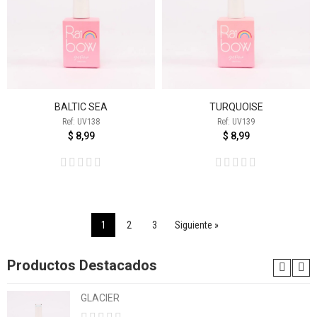
BALTIC SEA
TURQUOISE
Ref: UV138
Ref: UV139
$ 8,99
$ 8,99
1
2
3
Siguiente »
Productos Destacados
GLACIER