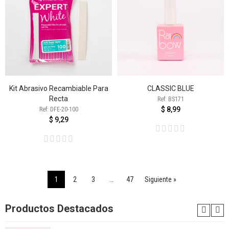
Kit Abrasivo Recambiable Para
CLASSIC BLUE
Recta
Ref: BS171
$ 8,99
Ref: DFE-20-100
$ 9,29
1
2
3
…
47
Siguiente »
Productos Destacados